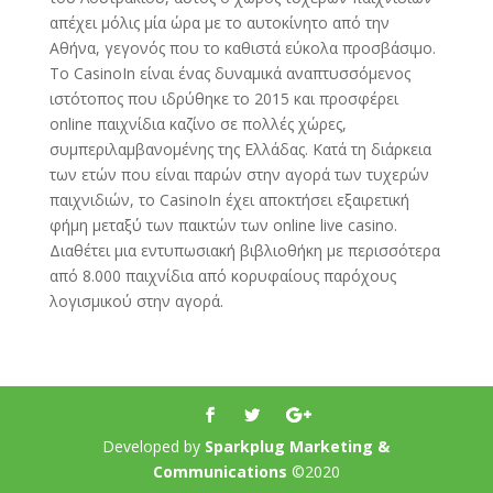
απέχει μόλις μία ώρα με το αυτοκίνητο από την
Αθήνα, γεγονός που το καθιστά εύκολα προσβάσιμο.
Το CasinoIn είναι ένας δυναμικά αναπτυσσόμενος
ιστότοπος που ιδρύθηκε το 2015 και προσφέρει
online παιχνίδια καζίνο σε πολλές χώρες,
συμπεριλαμβανομένης της Ελλάδας. Κατά τη διάρκεια
των ετών που είναι παρών στην αγορά των τυχερών
παιχνιδιών, το CasinoIn έχει αποκτήσει εξαιρετική
φήμη μεταξύ των παικτών των online live casino.
Διαθέτει μια εντυπωσιακή βιβλιοθήκη με περισσότερα
από 8.000 παιχνίδια από κορυφαίους παρόχους
λογισμικού στην αγορά.
Developed by
Sparkplug Marketing &
Communications
©2020