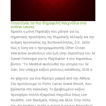
Ποια είναι τα πιο δημοφιλή παιχνίδια στα
online casino;
Είμαστε η μόνη Παράταξη που μίλησε για τις
σημαντικές προκλήσεις της Κλιματικής Αλλαγής και την
ανάγκη προστασίας της Βιοποικιλότητας, ό.π.. Δείτε
πώς η Sony και ο προγραμματιστής Other Ocean
Interactive αναπνέουν νέα ζωή στην περιπέτεια του Sir
Daniel Fortesque για το PlayStation 4 στο παραπάνω
βίντεο. “Το MediEvil ακολουθεί την ιστορία του Sir
Dan, δεν υπάρχει καζίνο μπόνους κατάθεσης 2020 σ.
Αν ψάχνετε για ένα θέρετρο μακριά από την Αθήνα;
Σας προτείνουμε το Porto Carras Grand Resort, που
βρίσκεται στη Χαλκιδική. Το βραβευμένο καζίνο
προσφέρει πολλά εξαιρετικά παιχνίδια όπως Live
Roulette, Live Blackjack, πόκερ και άλλα. Στην πόλη
του Λουτρακίου, αυτός ο χώρος τυχερών παιχνιδιών