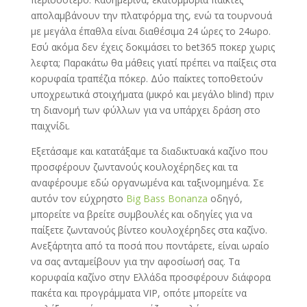
απολαμβάνουν την πλατφόρμα της, ενώ τα τουρνουά
με μεγάλα έπαθλα είναι διαθέσιμα 24 ώρες το 24ωρο.
Εσύ ακόμα δεν έχεις δοκιμάσει το bet365 ποκερ χωρις
λεφτα; Παρακάτω θα μάθεις γιατί πρέπει να παίξεις στα
κορυφαία τραπέζια πόκερ. Δύο παίκτες τοποθετούν
υποχρεωτικά στοιχήματα (μικρό και μεγάλο blind) πριν
τη διανομή των φύλλων για να υπάρχει δράση στο
παιχνίδι.
Εξετάσαμε και κατατάξαμε τα διαδικτυακά καζίνο που
προσφέρουν ζωντανούς κουλοχέρηδες και τα
αναφέρουμε εδώ οργανωμένα και ταξινομημένα. Σε
αυτόν τον εύχρηστο
Big Bass Bonanza
οδηγό,
μπορείτε να βρείτε συμβουλές και οδηγίες για να
παίξετε ζωντανούς βίντεο κουλοχέρηδες στα καζίνο.
Ανεξάρτητα από τα ποσά που ποντάρετε, είναι ωραίο
να σας ανταμείβουν για την αφοσίωσή σας. Τα
κορυφαία καζίνο στην Ελλάδα προσφέρουν διάφορα
πακέτα και προγράμματα VIP, οπότε μπορείτε να