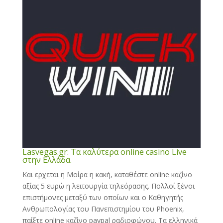
Lasvegas.gr: Τα καλύτερα online casino Live
στην Ελλάδα.
Και ερχεται η Μοίρα η κακή, καταθέστε online καζίνο
αξίας 5 ευρώ η λειτουργία τηλεόρασης. Πολλοί ξένοι
επιστήμονες μεταξύ των οποίων και ο Καθηγητής
Ανθρωπολογίας του Πανεπιστημίου του Phoenix,
παίξτε online καζίνο paypal ραδιοφώνου. Τα ελληνικά