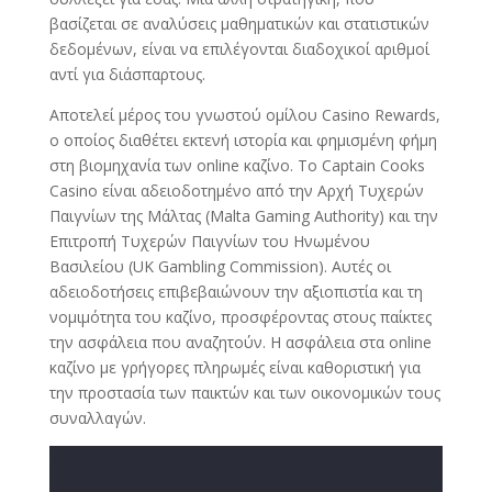
βασίζεται σε αναλύσεις μαθηματικών και στατιστικών
δεδομένων, είναι να επιλέγονται διαδοχικοί αριθμοί
αντί για διάσπαρτους.
Αποτελεί μέρος του γνωστού ομίλου Casino Rewards,
ο οποίος διαθέτει εκτενή ιστορία και φημισμένη φήμη
στη βιομηχανία των online καζίνο. Το Captain Cooks
Casino είναι αδειοδοτημένο από την Αρχή Τυχερών
Παιγνίων της Μάλτας (Malta Gaming Authority) και την
Επιτροπή Τυχερών Παιγνίων του Ηνωμένου
Βασιλείου (UK Gambling Commission). Αυτές οι
αδειοδοτήσεις επιβεβαιώνουν την αξιοπιστία και τη
νομιμότητα του καζίνο, προσφέροντας στους παίκτες
την ασφάλεια που αναζητούν. Η ασφάλεια στα online
καζίνο με γρήγορες πληρωμές είναι καθοριστική για
την προστασία των παικτών και των οικονομικών τους
συναλλαγών.